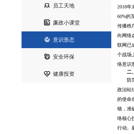
员工天地
201
60%
廉政小课堂
传播秩
向网络
意识形态
联网已
个战场
安全环保
络意识
二
健康投资
防
政治站
的使命
镜，准
络核心
行动。