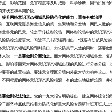
特点、影响范围、危害程度等及时把脉、科学诊断、因“险”施“
萌芽状态和早期阶段。
、提升网络意识形态领域风险防范化解能力，重在有效治理
前，互联网无疑是海量信息的第一集聚地和分发地，网民人数的
海量多元的民意。较之于传统舆论场，网络舆论场中的意识形态
风险防控难度更大。习近平总书记强调指出：“既要有防范风险的
络意识形态领域风险预判关口、力求防患于未然的同时，还要做
体来说，
一是要做到分而治之。
面对网络意识形态领域多发、复
点、影响等因素对网络意识形态领域出现的风险进行分类分级，
中要害的处置措施。要注意合理区分境内外敌对势力挑衅攻击、
、不同程度的网络意识形态风险根源，有的放矢地破解难题，并
。
是要做到依法治之。
党的十九大报告明确提出，建立网络综合治
导干部坚持底线思维着力防范化解重大风险专题研讨班开班式上