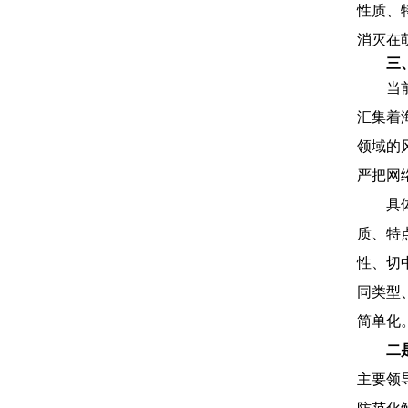
性质、
消灭在
三
当
汇集着
领域的
严把网
具
质、特
性、切
同类型
简单化
二
主要领