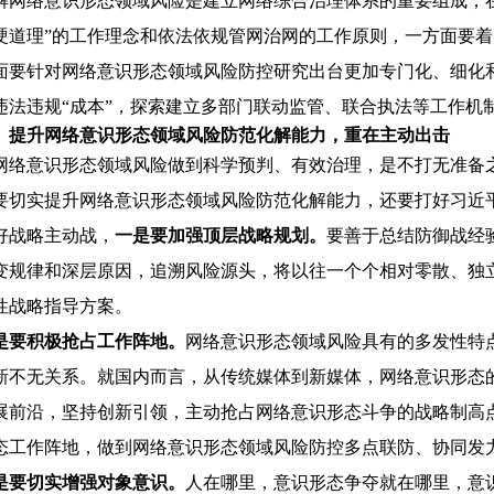
解网络意识形态领域风险是建立网络综合治理体系的重要组成，
硬道理”的工作理念和依法依规管网治网的工作原则，一方面要
面要针对网络意识形态领域风险防控研究出台更加专门化、细化
违法违规“成本”，探索建立多部门联动监管、联合执法等工作机
、提升网络意识形态领域风险防范化解能力，重在主动出击
网络意识形态领域风险做到科学预判、有效治理，是不打无准备
要切实提升网络意识形态领域风险防范化解能力，还要打好习近平
好战略主动战，
一是要加强顶层战略规划。
要善于总结防御战经
变规律和深层原因，追溯风险源头，将以往一个个相对零散、独
性战略指导方案。
是要积极抢占工作阵地。
网络意识形态领域风险具有的多发性特
新不无关系。就国内而言，从传统媒体到新媒体，网络意识形态的
展前沿，坚持创新引领，主动抢占网络意识形态斗争的战略制高
态工作阵地，做到网络意识形态领域风险防控多点联防、协同发
是要切实增强对象意识。
人在哪里，意识形态争夺就在哪里，意