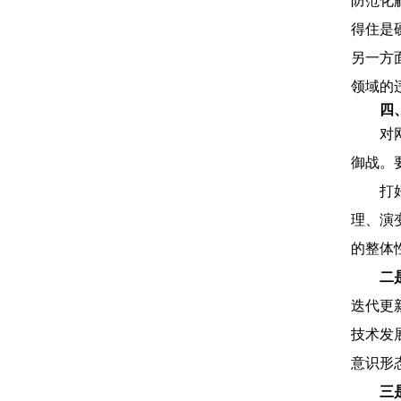
防范化
得住是
另一方
领域的
四
对
御战。
打
理、演
的整体
二
迭代更
技术发
意识形
三