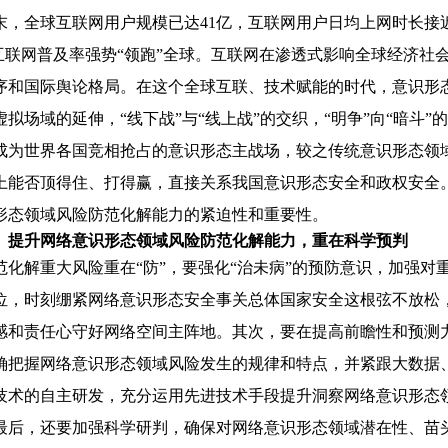
8年末，全球互联网用户规模已达41亿，互联网用户日均上网时长
的互联网普及率强势“领跑”全球。互联网在渗透式影响全球经济
序和国际舆论格局。在这个全球互联、技术赋能的时代，意识形
虚拟场域的延伸，“线下战”与“线上战”的交织，“明争”向“暗斗
成为世界各国竞相抢占的意识形态主战场，较之传统意识形态领
上能否顶得住、打得赢，直接关系我国意识形态安全和政权安全
形态领域风险防范化解能力的紧迫性和重要性。
、提升网络意识形态领域风险防范化解能力，重在科学预判
范化解重大风险重在“防”，要强化“治未病”的预防意识，加强
位，时刻绷紧网络意识形态安全事关总体国家安全这根弦不放松
感和责任心守好网络空间主阵地。其次，要在提高前瞻性和预测
确把握网络意识形态领域风险发生的规律和特点，并紧跟大数据
技术的自主研发，充分运用先进技术手段提升洞察网络意识形态
最后，还要加强科学研判，确保对网络意识形态领域潜在性、苗