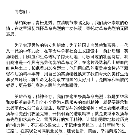
同志们：
翠柏凝春，青松竞秀。在清明节来临之际，我们满怀崇敬的心
情，在这里深切缅怀革命先烈的丰功伟绩，寄托对革命先烈的无限
哀思。
为了实现民族的独立和解放，为了祖国走向繁荣和富强，一代
又一代的中华儿女，在革命斗争和社会主义建设中，前赴后继，英
勇牺牲，用鲜血和生命谱写了惊天动地、可歌可泣的壮丽诗篇。我
们商洛是一个具有光荣传统的革命老区，在这片浸透着烈士鲜血的
红色热土上，长眠着1436名烈士，他们用自己的宝贵生命树起了顽
强不屈的精神丰碑，用自己的英勇牺牲换来了我们今天的美好生活
和发展环境，将生命之花绽放在祖国的大好河山，是国家和民族的
脊梁，更是我们商洛人民的光荣和骄傲。
英雄虽逝，精神长存。我们在这里祭奠革命先烈，就是要继承
和发扬革命先烈们全心全意为人民服务的奉献精神；就是要继承和
发扬革命先烈们自力更生、艰苦奋斗的创业精神；就是要继承和发
扬革命先烈们攻坚克难、开拓创新的进取精神；就是要继承发扬革
命先烈们求真务实、雷厉风行的实干精神。让我们勇敢地接过历史
的“接力棒”，不忘初心跟党走，牢记使命勇担当，走好新时代“长
征路”。在实现公司高质量发展，建设创新、美丽、幸福商洛的生