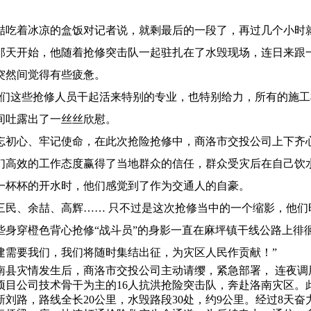
着冰凉的盒饭对记者说，就剩最后的一段了，再过几个小时就全
日那天开始，他随着抢修突击队一起驻扎在了水毁现场，连日来跟
突然间觉得有些疲惫。
这些抢修人员干起活来特别的专业，也特别给力，所有的施工机
间吐露出了一丝丝欣慰。
心、牢记使命，在此次抢险抢修中，商洛市交投公司上下齐心
们高效的工作态度赢得了当地群众的信任，群众受灾后在自己饮
一杯杯的开水时，他们感觉到了作为交通人的自豪。
、余喆、高辉…… 只不过是这次抢修当中的一个缩影，他们
些身穿橙色背心抢修“战斗员”的身影一直在麻坪镇干线公路上徘
建需要我们，我们将随时集结出征，为灾区人民作贡献！”
灾情发生后，商洛市交投公司主动请缨，紧急部署， 连夜调
项目公司技术骨干为主的16人抗洪抢险突击队，奔赴洛南灾区。此
新刘路，路线全长20公里，水毁路段30处，约9公里。经过8天奋