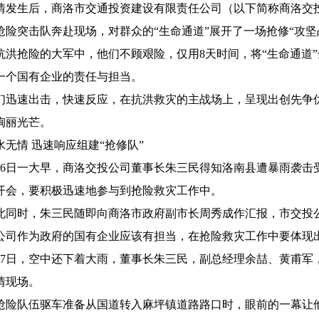
生后，商洛市交通投资建设有限责任公司（以下简称商洛交投
抢险突击队奔赴现场，对群众的“生命通道”展开了一场抢修“攻坚
抢险的大军中，他们不顾艰险，仅用8天时间，将“生命通道”
一个国有企业的责任与担当。
速出击，快速反应，在抗洪救灾的主战场上，呈现出创先争优
绚丽光芒。
情 迅速响应组建“抢修队”
日一大早，商洛交投公司董事长朱三民得知洛南县遭暴雨袭击
开会，要积极迅速地参与到抢险救灾工作中。
时，朱三民随即向商洛市政府副市长周秀成作汇报，市交投公
公司作为政府的国有企业应该有担当，在抢险救灾工作中要体现
日，空中还下着大雨，董事长朱三民，副总经理余喆、黄甫军
情现场。
队伍驱车准备从国道转入麻坪镇道路路口时，眼前的一幕让他