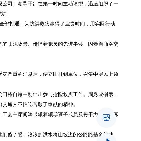
公司）领导干部在第一时间主动请缨，迅速组织了一
战”。
全部打通，为抗洪救灾赢得了宝贵时间，用实际行动
的壮观场景、传播着党员的先进事迹、闪烁着商洛交
受灾严重的消息后，便立即赶到单位，召集中层以上领
司将自愿主动出击参与抢险救灾工作。周秀成指示，
出交通人不怕吃苦敢于奉献的精神。
，工会主席闫涛带领着领导班子成员及骨干力量奔赴麻
们傻了眼，滚滚的洪水将山坡边的公路路基全部冲