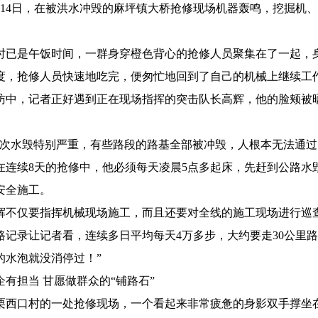
4日，在被洪水冲毁的麻坪镇大桥抢修现场机器轰鸣，挖掘机、
。
是午饭时间，一群身穿橙色背心的抢修人员聚集在了一起，身
度，抢修人员快速地吃完，便匆忙地回到了自己的机械上继续工
，记者正好遇到正在现场指挥的突击队长高辉，他的脸颊被晒
水毁特别严重，有些路段的路基全部被冲毁，人根本无法通过
在连续8天的抢修中，他必须每天凌晨5点多起床，先赶到公路水
安全施工。
仅要指挥机械现场施工，而且还要对全线的施工现场进行巡查
路记录让记者看，连续多日平均每天4万多步，大约要走30公里路
的水泡就没消停过！”
担当 甘愿做群众的“铺路石”
口村的一处抢修现场，一个看起来非常疲惫的身影双手撑坐在