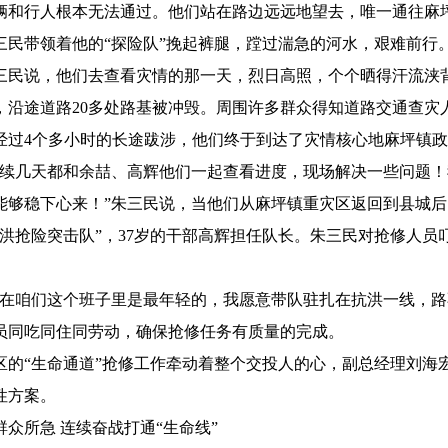
辆和行人根本无法通过。他们站在路边远远地望去，唯一通往麻
三民带领着他的“探险队”挽起裤腿，蹚过湍急的河水，艰难前行
说，他们去查看灾情的那一天，烈日高照，个个晒得汗流浃背
，沿途道路20多处路基被冲毁。周围许多群众得知道路交通查灾
经过4个多小时的长途跋涉，他们终于到达了灾情核心地麻坪镇
几天都和余喆、高辉他们一起查看进度，现场解决一些问题！
能够稳下心来！”朱三民说，当他们从麻坪镇重灾区返回到县城
抗洪抢险突击队”，37岁的干部高辉担任队长。朱三民对抢修人
咱们这个班子里是最年轻的，我愿意带队驻扎在抗洪一线，路
员同吃同住同劳动，确保抢修任务有质量的完成。
“生命通道”抢修工作牵动着整个交投人的心，副总经理刘海
性方案。
所急 连续奋战打通“生命线”