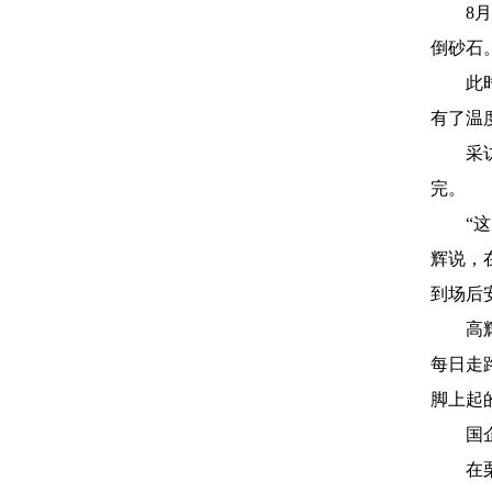
8月1
倒砂石
此时已
有了温
采访中
完。
“这次
辉说，
到场后
高辉不
每日走
脚上起
国企有
在栗西