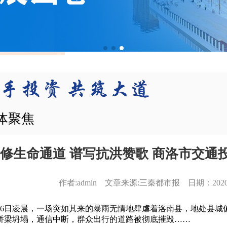
体聚焦
修生命通道 谱写抗洪赞歌 商洛市交通
作者:admin 文章来源:三秦都市报 日期：2020-08-
日凌晨，一场突如其来的暴雨无情地肆虐着洛南县，地处县城
桥梁坍塌，通信中断，群众出行的道路被彻底摧毁……