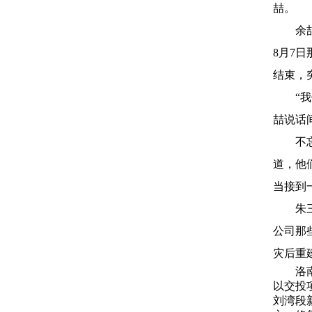
喆。
余喆吃
8月7
结束，
“我们
喆说话
不忘初
道，他
当接到
朱三民
公司那
灾后重
洛南县
以交投
刘湾段