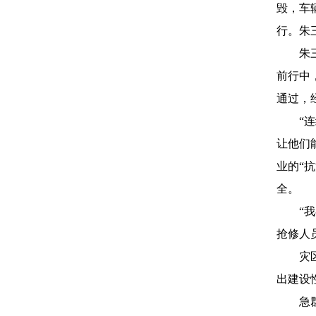
毁，车
行。朱
朱三民
前行中
通过，
“连续
让他们
业的“
全。
“我在
抢修人
灾区的
出建设
急群众