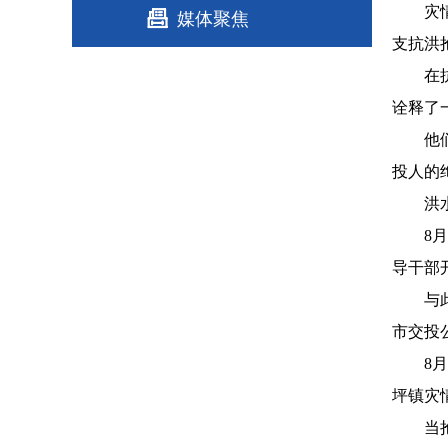
灾情发
媒体聚焦
支抗洪
在抗洪
诠释了
他们迅
投人的
洪水无
8月6
导干部
与此同
市交投
8月7
坪镇灾
当抢险